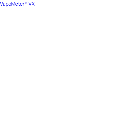
VapoMeter® VX