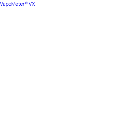
VapoMeter® VX