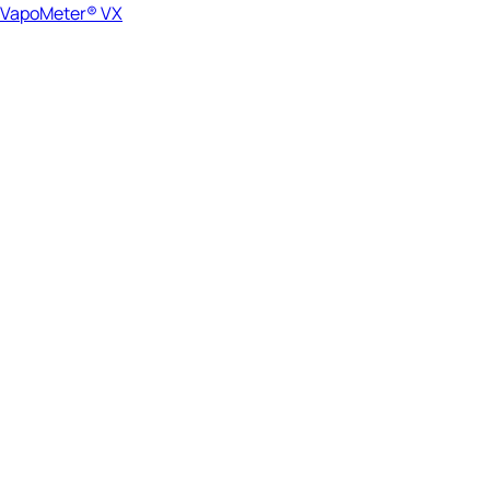
VapoMeter® VX