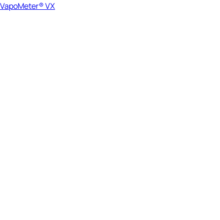
VapoMeter® VX