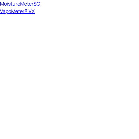
MoistureMeterSC
VapoMeter® VX