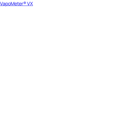
VapoMeter® VX