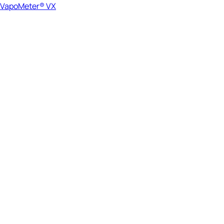
VapoMeter® VX