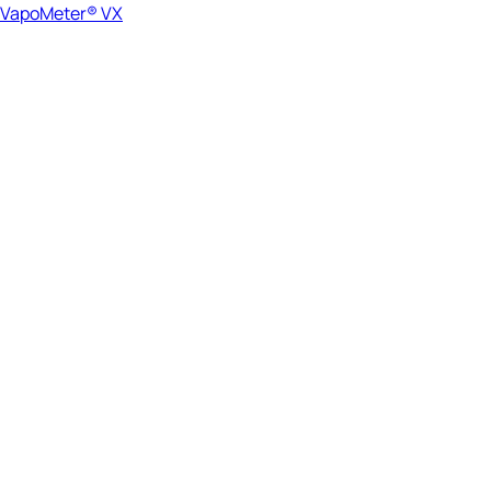
VapoMeter® VX