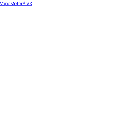
VapoMeter® VX