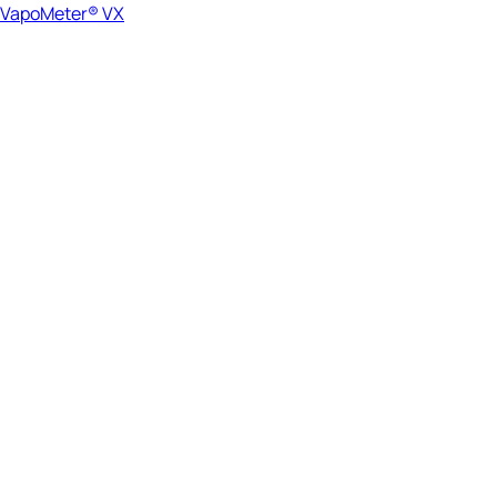
VapoMeter® VX