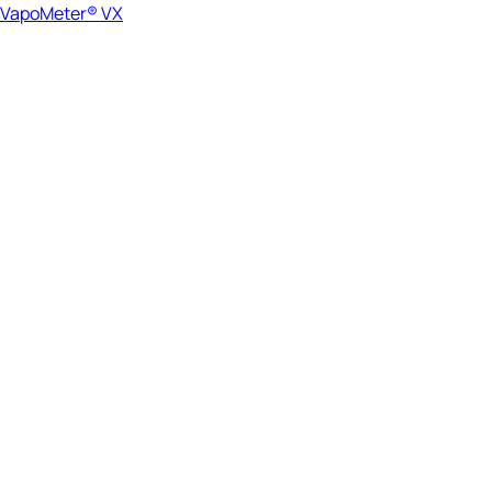
VapoMeter® VX