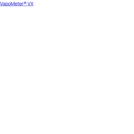
VapoMeter® VX