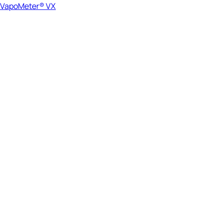
VapoMeter® VX