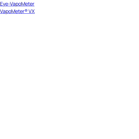
Eye-VapoMeter
VapoMeter® VX