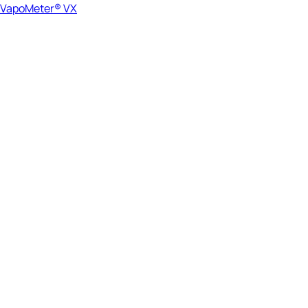
VapoMeter® VX