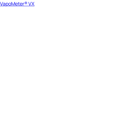
VapoMeter® VX