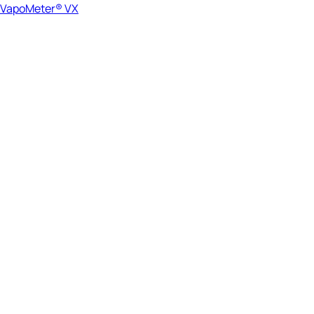
VapoMeter® VX