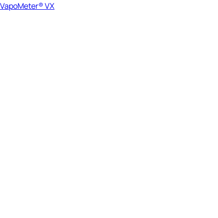
VapoMeter® VX