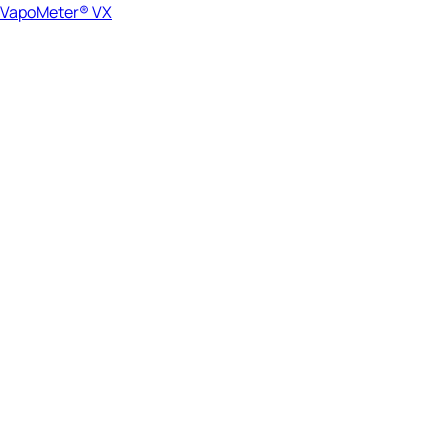
VapoMeter® VX