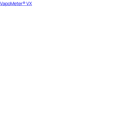
VapoMeter® VX