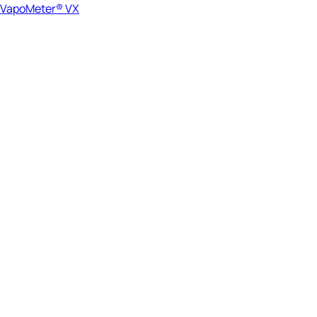
VapoMeter® VX