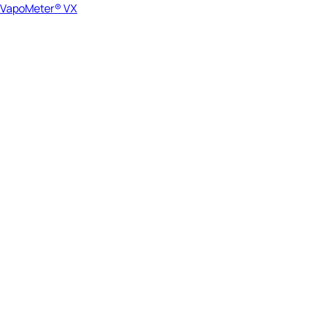
VapoMeter® VX