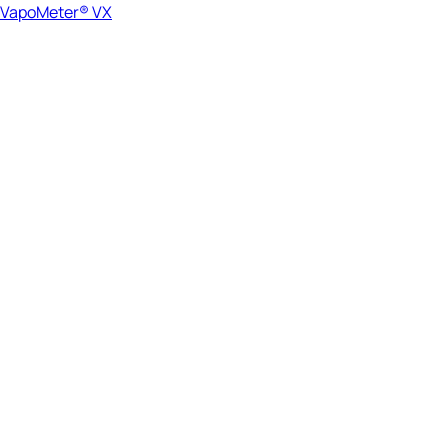
VapoMeter® VX