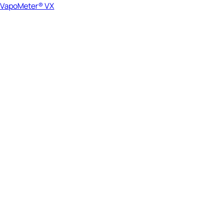
VapoMeter® VX