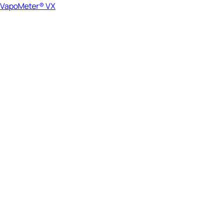
VapoMeter® VX