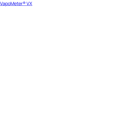
VapoMeter® VX