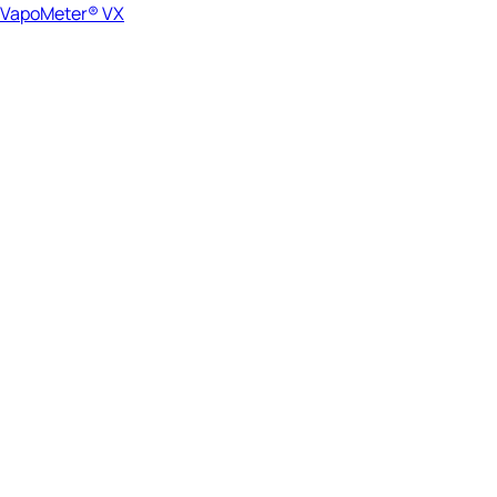
VapoMeter® VX