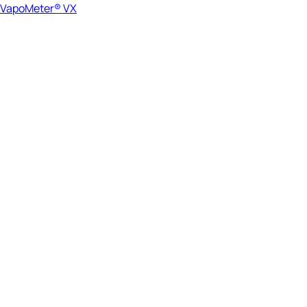
VapoMeter® VX