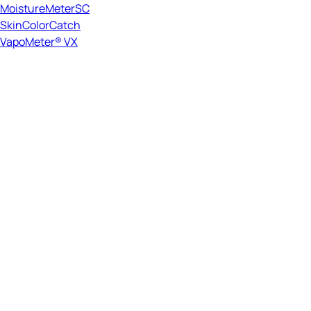
MoistureMeterSC
SkinColorCatch
VapoMeter® VX