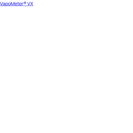
VapoMeter® VX