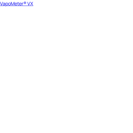
VapoMeter® VX