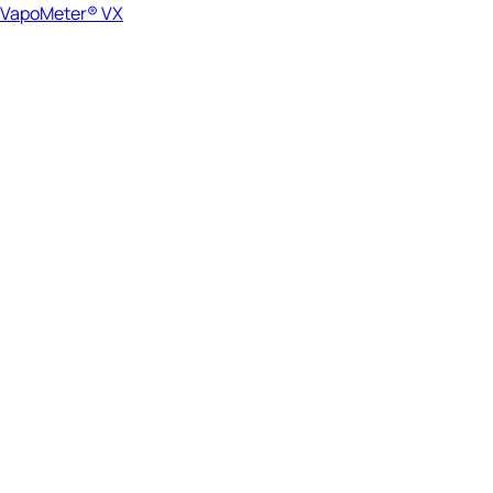
VapoMeter® VX