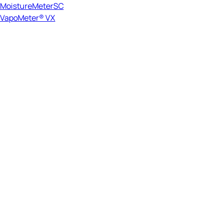
MoistureMeterSC
VapoMeter® VX