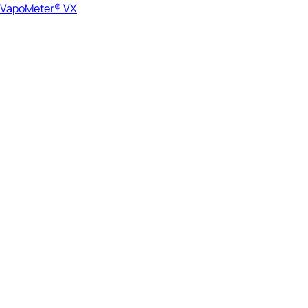
VapoMeter® VX