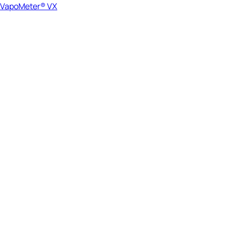
VapoMeter® VX