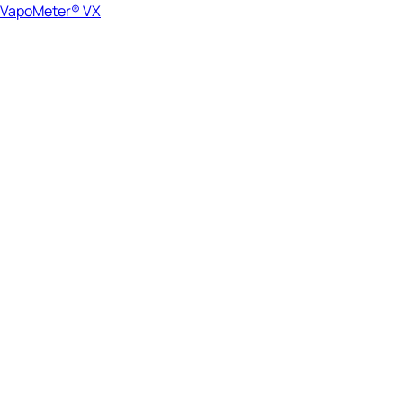
VapoMeter® VX