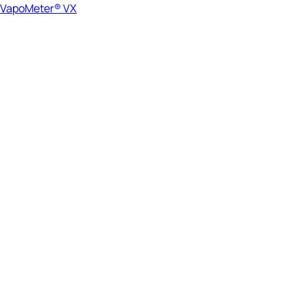
VapoMeter® VX