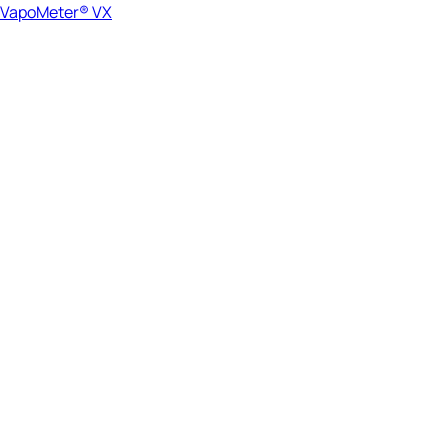
VapoMeter® VX