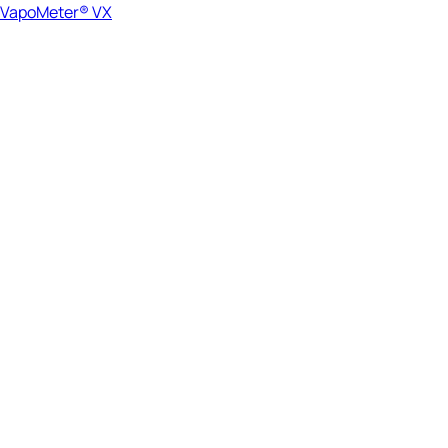
VapoMeter® VX