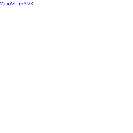
VapoMeter® VX