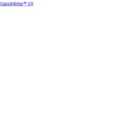
VapoMeter® VX