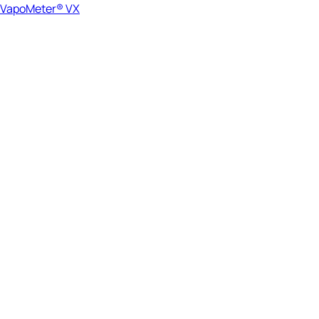
VapoMeter® VX