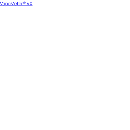
VapoMeter® VX