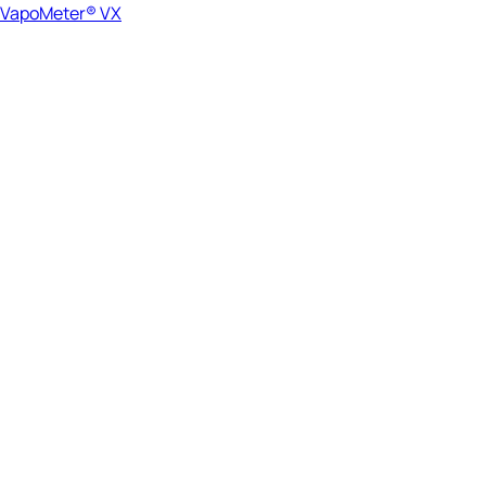
VapoMeter® VX