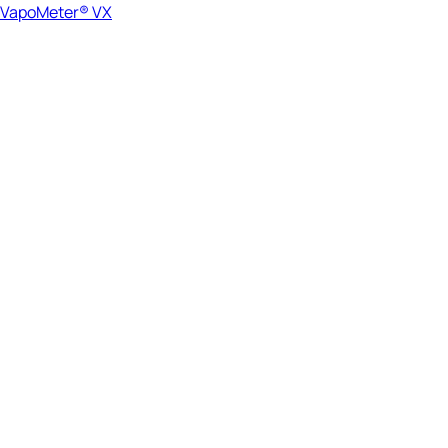
VapoMeter® VX