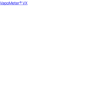
VapoMeter® VX