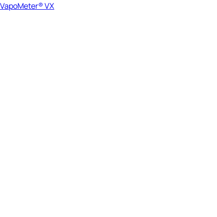
VapoMeter® VX