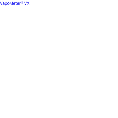
VapoMeter® VX