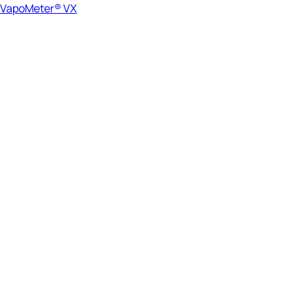
VapoMeter® VX