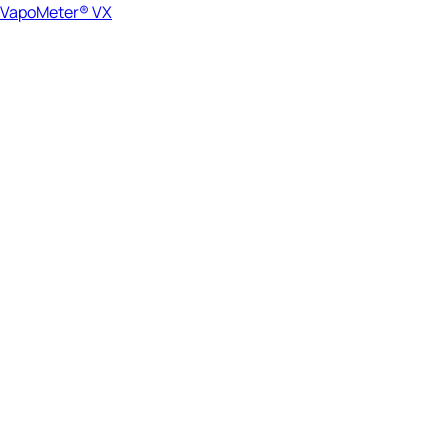
VapoMeter® VX